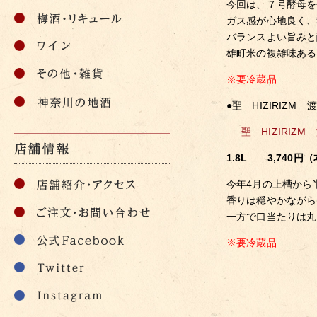
今回は、７号酵母を
ガス感が心地良く、
バランスよい旨みと
雄町米の複雑味ある
※要冷蔵品
●聖 HIZIRIZM
聖 HIZIRIZ
1.8L 3,740円（
今年4月の上槽から
香りは穏やかながら
一方で口当たりは丸
※要冷蔵品