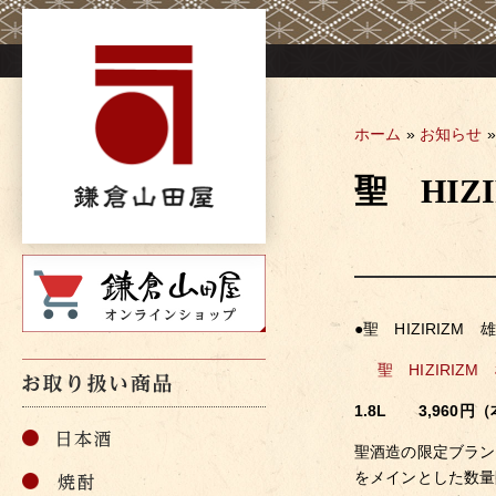
Skip
to
content
ホーム
»
お知らせ
聖 HI
●聖 HIZIRIZM
聖 HIZIRIZ
1.8L 3,960円（
聖酒造の限定ブラン
をメインとした数量