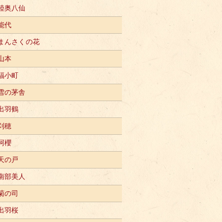
陸奥八仙
能代
まんさくの花
山本
福小町
雪の茅舎
出羽鶴
刈穂
阿櫻
天の戸
南部美人
菊の司
出羽桜