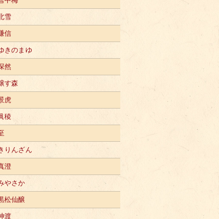
北雪
謙信
ゆきのまゆ
深然
醸す森
景虎
眞稜
至
きりんざん
真澄
みやさか
黒松仙醸
神渡