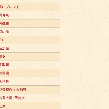
富山ブレンド
満寿泉
有磯曙
幻の瀧
立山
苗加屋
銀盤
手取川
加賀鳶
天狗舞
能登初桜＋天狗舞
能登大慶×天狗舞
五凛