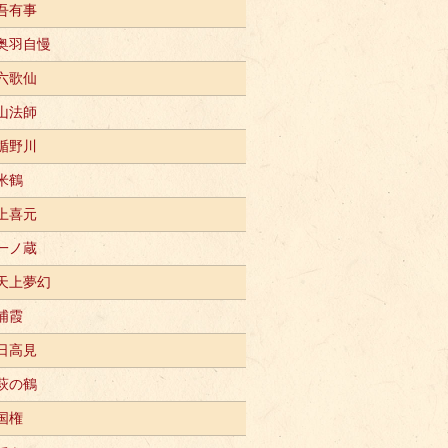
吾有事
奥羽自慢
六歌仙
山法師
楯野川
米鶴
上喜元
一ノ蔵
天上夢幻
浦霞
日高見
萩の鶴
国権