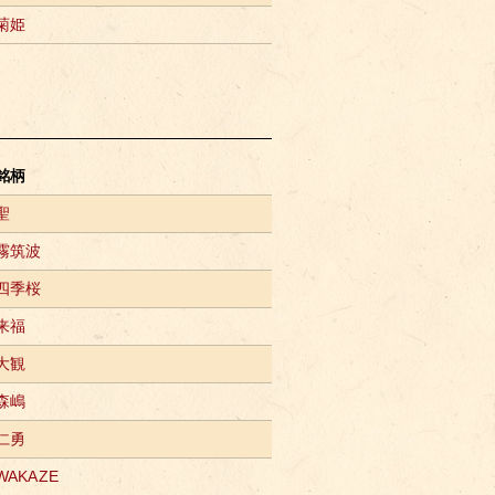
菊姫
銘柄
聖
霧筑波
四季桜
来福
大観
森嶋
仁勇
WAKAZE