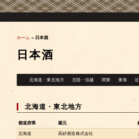
ホーム
»
日本酒
日本酒
北海道・東北地方
北陸・信越
関東
東海
北海道・東北地方
都道府県
蔵元
北海道
高砂酒造株式会社