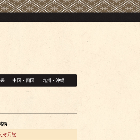
近畿
中国・四国
九州・沖縄
銘柄
えぞ乃熊