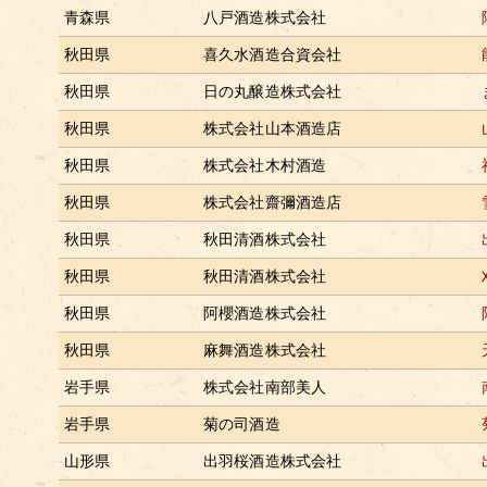
青森県
八戸酒造株式会社
秋田県
喜久水酒造合資会社
秋田県
日の丸醸造株式会社
秋田県
株式会社山本酒造店
秋田県
株式会社木村酒造
秋田県
株式会社齋彌酒造店
秋田県
秋田清酒株式会社
秋田県
秋田清酒株式会社
秋田県
阿櫻酒造株式会社
秋田県
麻舞酒造株式会社
岩手県
株式会社南部美人
岩手県
菊の司酒造
山形県
出羽桜酒造株式会社