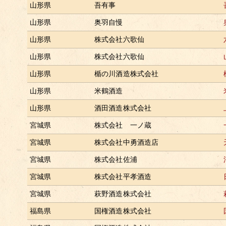
山形県
吾有事
山形県
奥羽自慢
山形県
株式会社六歌仙
山形県
株式会社六歌仙
山形県
楯の川酒造株式会社
山形県
米鶴酒造
山形県
酒田酒造株式会社
宮城県
株式会社 一ノ蔵
宮城県
株式会社中勇酒造店
宮城県
株式会社佐浦
宮城県
株式会社平孝酒造
宮城県
萩野酒造株式会社
福島県
国権酒造株式会社