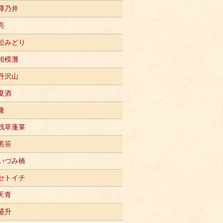
澤乃井
亮
松みどり
相模灘
丹沢山
夏酒
隆
残草蓬莱
黒笹
いづみ橋
セトイチ
天青
盛升