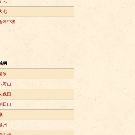
てふ
大七
会津中将
銘柄
清泉
八海山
久保田
朝日山
継
越州
雪中梅