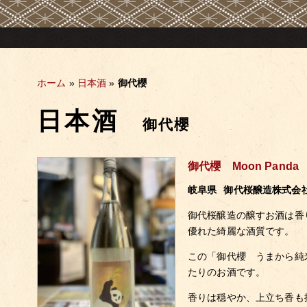
ホーム
»
日本酒
»
御代櫻
日本酒
御代櫻
御代櫻 Moon Pan
岐阜県
御代桜醸造株式会
御代桜醸造の醸すお酒は香
優れた綺麗な酒質です。
この「御代櫻 うまから純米 
たりのお酒です。
香りは穏やか、上立ち香も