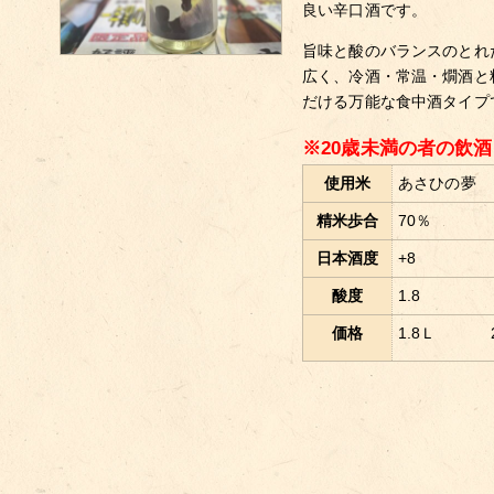
良い辛口酒です。
旨味と酸のバランスのとれ
広く、冷酒・常温・燗酒と
だける万能な食中酒タイプ
※20歳未満の者の飲
使用米
あさひの夢
精米歩合
70％
日本酒度
+8
酸度
1.8
価格
1.8Ｌ