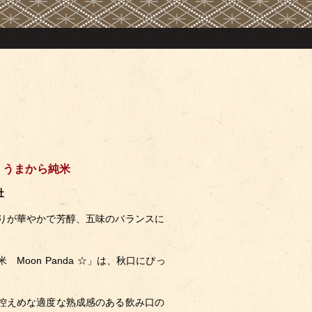
da うまから純米
社
りが華やかで芳醇、五味のバランスに
Moon Panda ☆」は、秋口にぴっ
控えめな適度な熟成感のある飲み口の