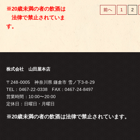
※20歳未満の者の飲酒は
前へ
1
2
投
Posts
法律で禁止されていま
稿
す。
navigatio
ナ
ビ
ゲ
株式会社 山田屋本店
ー
シ
〒248-0005 神奈川県 鎌倉市 雪ノ下3-8-29
TEL：0467-22-0338 FAX：0467-24-8497
ョ
営業時間：10:00〜20:00
ン
定休日：日曜日・月曜日
※20歳未満の者の飲酒は法律で禁止されています。