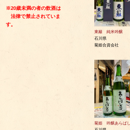
※20歳未満の者の飲酒は
法律で禁止されていま
す。
東籬 純米吟醸
石川県
菊姫合資会社
菊姫 吟醸あらば
石川県