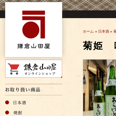
Skip
to
content
ホーム
»
日本酒
»
菊姫 