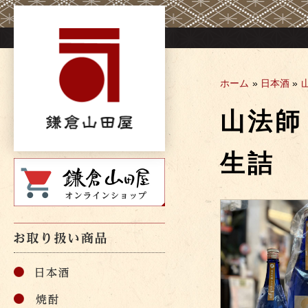
Skip
to
content
ホーム
»
日本酒
»
山法
生詰