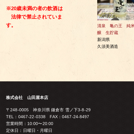
※20歳未満の者の飲酒は
法律で禁止されていま
す。
清泉 亀の王 純
醸 生貯蔵
新潟県
久須美酒造
株式会社 山田屋本店
〒248-0005 神奈川県 鎌倉市 雪ノ下3-8-29
TEL：0467-22-0338 FAX：0467-24-8497
営業時間：10:00〜20:00
定休日：日曜日・月曜日