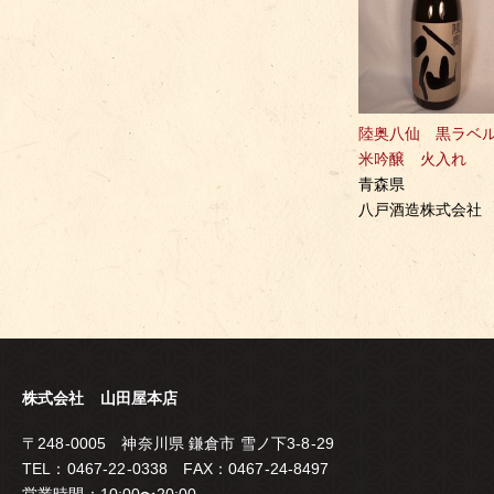
陸奥八仙 黒ラベ
米吟醸 火入れ
青森県
八戸酒造株式会社
株式会社 山田屋本店
〒248-0005 神奈川県 鎌倉市 雪ノ下3-8-29
TEL：0467-22-0338 FAX：0467-24-8497