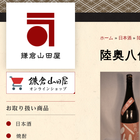
Skip
to
content
ホーム
»
日本酒
»
陸奥八