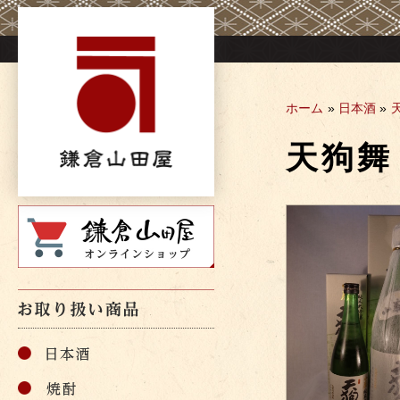
Skip
to
content
ホーム
»
日本酒
»
天狗舞