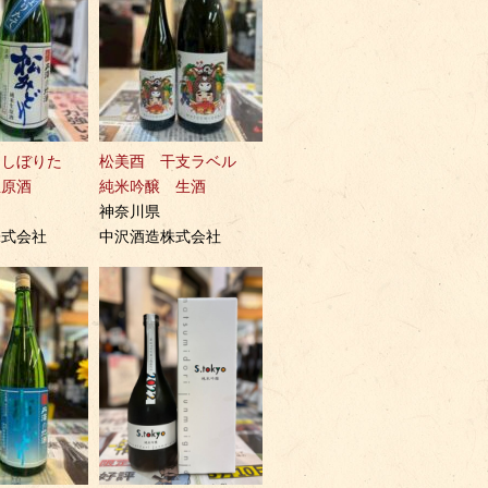
 しぼりた
松美酉 干支ラベル
生原酒
純米吟醸 生酒
神奈川県
株式会社
中沢酒造株式会社