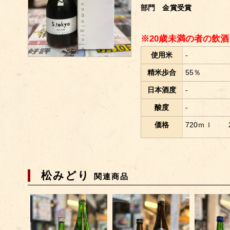
部門 金賞受賞
※20歳未満の者の飲
使用米
-
精米歩合
55％
日本酒度
-
酸度
-
価格
720ｍｌ
松みどり
関連商品