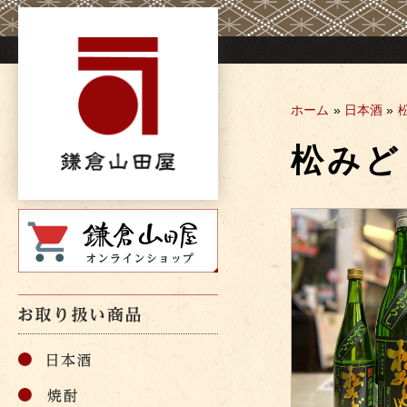
Skip
to
content
ホーム
»
日本酒
»
松みど