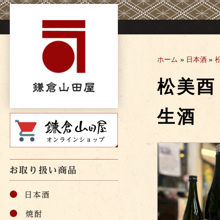
Skip
to
content
ホーム
»
日本酒
»
松美
生酒