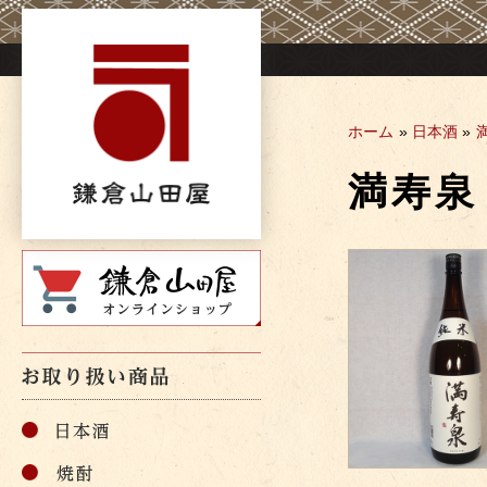
Skip
to
content
ホーム
»
日本酒
»
満寿泉