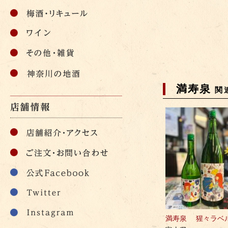
満寿泉
関
満寿泉 猩々ラベ