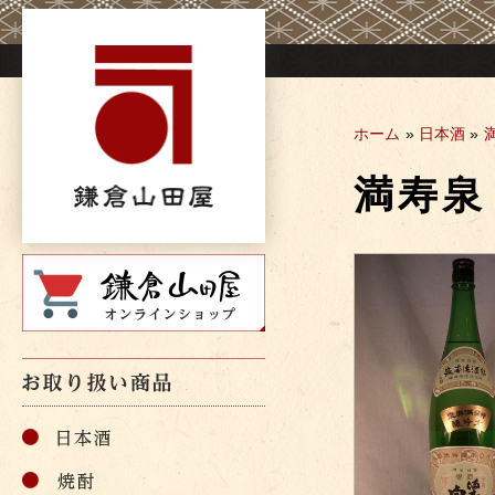
Skip
to
content
ホーム
»
日本酒
»
満寿泉