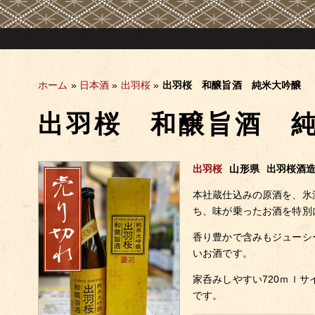
ホーム
»
日本酒
»
出羽桜
»
出羽桜 和醸旨酒 純米大吟醸
出羽桜 和醸旨酒 
出羽桜
山形県
出羽桜酒
本社蔵仕込みの原酒を、氷
ち、味が乗ったお酒を特別
香り豊かで含みもジューシ
いお酒です。
家呑みしやすい720ｍｌサ
です。