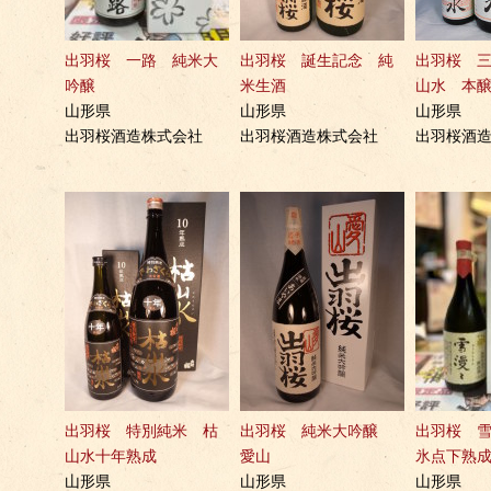
出羽桜 一路 純米大
出羽桜 誕生記念 純
出羽桜 
吟醸
米生酒
山水 本
山形県
山形県
山形県
出羽桜酒造株式会社
出羽桜酒造株式会社
出羽桜酒
出羽桜 特別純米 枯
出羽桜 純米大吟醸
出羽桜 
山水十年熟成
愛山
氷点下熟
山形県
山形県
山形県