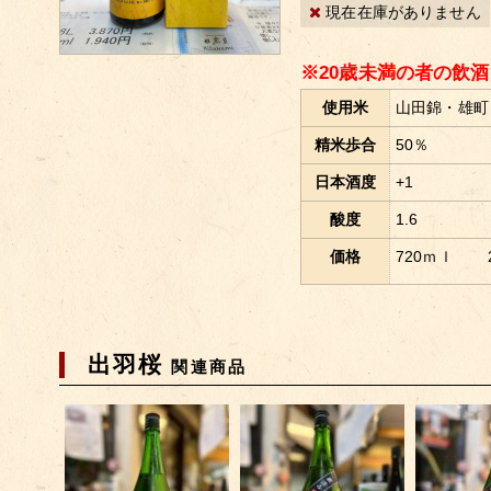
現在在庫がありません
※20歳未満の者の飲
使用米
山田錦・雄町
精米歩合
50％
日本酒度
+1
酸度
1.6
価格
720ｍｌ
出羽桜
関連商品