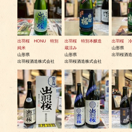
出羽桜 HONU 特別
出羽桜 特別本醸造
出羽桜 
純米
蔵涼み
山形県
山形県
山形県
出羽桜酒
出羽桜酒造株式会社
出羽桜酒造株式会社