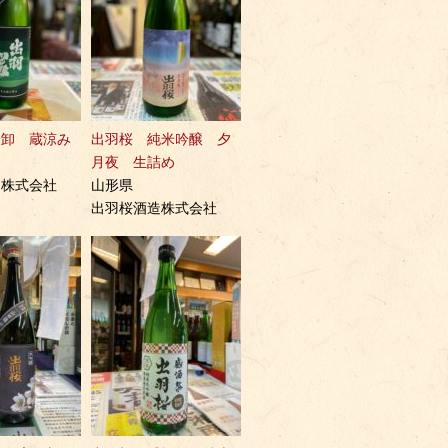
冷卸 蔵涼み
出羽桜 純米吟醸 夕
月夜 生詰め
造株式会社
山形県
出羽桜酒造株式会社