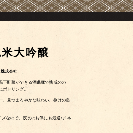
純米大吟醸
造株式会社
温下貯蔵ができる酒眠蔵で熟成のの
にボトリング。
ー、且つまろやかな味わい、捌けの良
イズなので、夜長のお供にも最適な1本