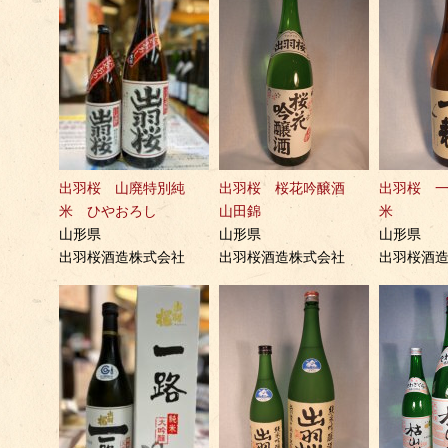
出羽桜 山廃特別純
出羽桜 桜花吟醸酒
出羽桜 
米 ひやおろし
山田錦
米
山形県
山形県
山形県
出羽桜酒造株式会社
出羽桜酒造株式会社
出羽桜酒