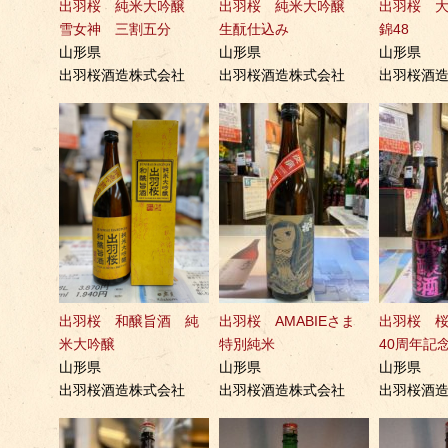
出羽桜 純米大吟醸
出羽桜 純米大吟醸
出羽桜 
雪女神 三割五分
生酛仕込み
錦48
山形県
山形県
山形県
出羽桜酒造株式会社
出羽桜酒造株式会社
出羽桜酒
出羽桜 和醸旨酒 純
出羽桜 AMABIEさま
出羽桜 
米大吟醸
特別純米
40周年記
山形県
山形県
山形県
出羽桜酒造株式会社
出羽桜酒造株式会社
出羽桜酒