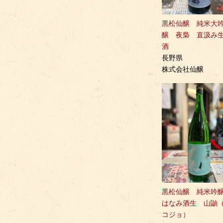
黒松仙醸 純米大
醸 夜梟 直汲み
酒
長野県
株式会社仙醸
黒松仙醸 純米
はなみ酒生 山鼬
コジョ）