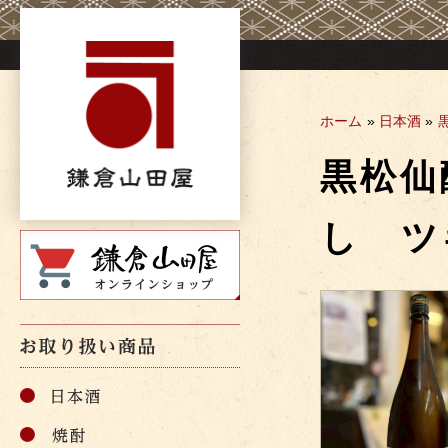
Skip
to
content
ホーム
»
日本酒
»
黒松仙
し ツ