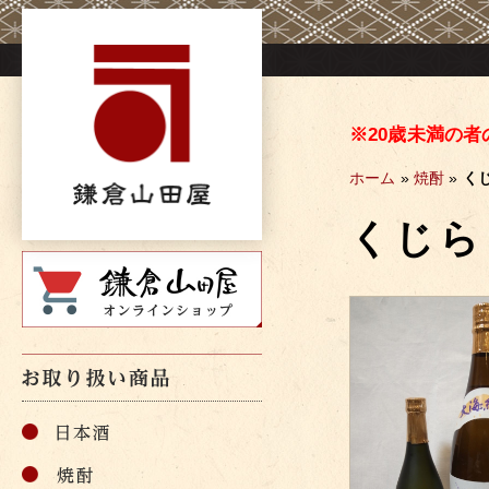
Skip
to
content
※20歳未満の
ホーム
»
焼酎
»
く
くじら