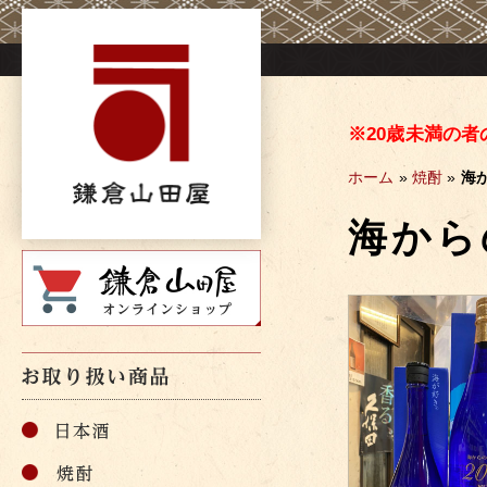
Skip
to
content
※20歳未満の
ホーム
»
焼酎
»
海
海から